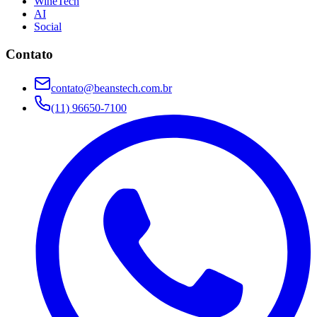
WineTech
AI
Social
Contato
contato@beanstech.com.br
(11) 96650-7100