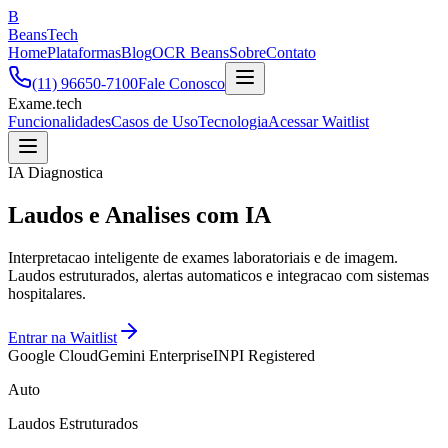
B
BeansTech
Home
Plataformas
Blog
OCR Beans
Sobre
Contato
(11) 96650-7100
Fale Conosco
Exame.tech
Funcionalidades
Casos de Uso
Tecnologia
Acessar Waitlist
IA Diagnostica
Laudos e Analises com IA
Interpretacao inteligente de exames laboratoriais e de imagem.
Laudos estruturados, alertas automaticos e integracao com sistemas
hospitalares.
Entrar na Waitlist
Google Cloud
Gemini Enterprise
INPI Registered
Auto
Laudos Estruturados